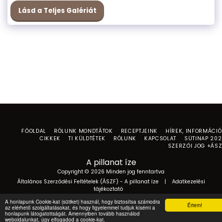
Lásd a Teljes Galériát
FŐOLDAL
RÓLUNK MONDTÁTOK
RECEPTJEINK
HÍREK, INFORMÁCI
CIKKEK
TI KÜLDTÉTEK
RÓLUNK
KAPCSOLAT
SÜTINAP 20
SZERZŐI JOG +ÁS
A pillanat íze
Copyright © 2026 Minden jog fenntartva
Általános Szerződési Feltételek (ÁSZF) - A pillanat íze
|
Adatkezelési
tájékoztató
A honlapunk Cookie-kat (sütiket) használ, hogy biztosítsa számodra
Értem!
az elérhető szolgáltatásokat, és hogy figyelemmel tudjuk kísérni a
honlapunk látogatottságát. Amennyiben tovább használod
weboldalunkat, úgy elfogadod a cookie-kat.