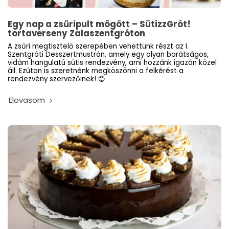
Egy nap a zsűripult mögött – SütizzGrót!
tortaverseny Zalaszentgróton
A zsűri megtisztelő szerepében vehettünk részt az I.
Szentgróti Desszertmustrán, amely egy olyan barátságos,
vidám hangulatú sütis rendezvény, ami hozzánk igazán közel
áll. Ezúton is szeretnénk megköszönni a felkérést a
rendezvény szervezőinek! 😊
Elovasom