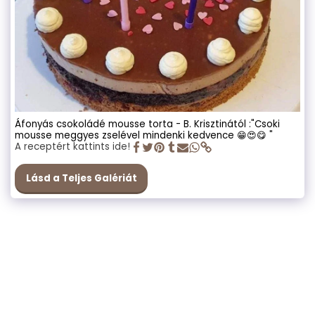
Áfonyás csokoládé mousse torta - B. Krisztinától :"Csoki
mousse meggyes zselével mindenki kedvence 😁😍😋 "
A receptért kattints ide!
Lásd a Teljes Galériát