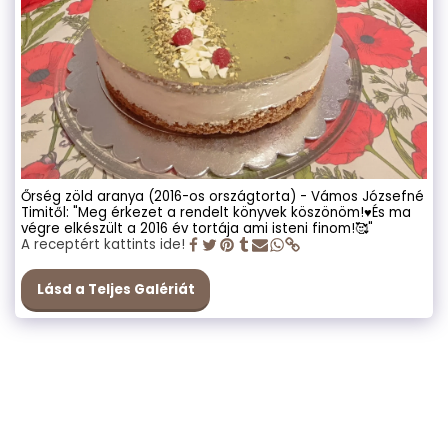
Őrség zöld aranya (2016-os országtorta) - Vámos Józsefné
Timitől: "Meg érkezet a rendelt könyvek köszönöm!♥️És ma
végre elkészült a 2016 év tortája ami isteni finom!🥰"
A receptért kattints ide!
Lásd a Teljes Galériát