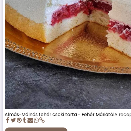
Almás-Málnás fehér csoki torta - Fehér Máriától
A recep