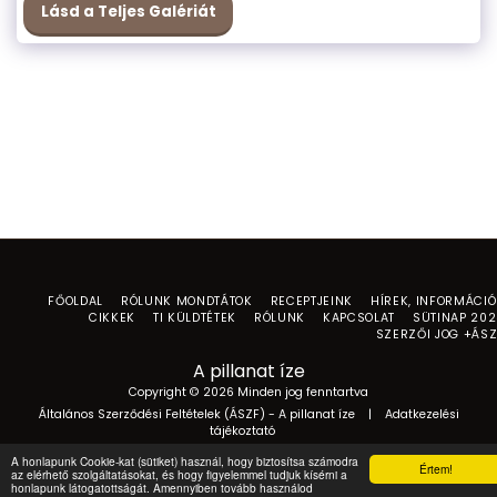
Lásd a Teljes Galériát
FŐOLDAL
RÓLUNK MONDTÁTOK
RECEPTJEINK
HÍREK, INFORMÁCI
CIKKEK
TI KÜLDTÉTEK
RÓLUNK
KAPCSOLAT
SÜTINAP 20
SZERZŐI JOG +ÁS
A pillanat íze
Copyright © 2026 Minden jog fenntartva
Általános Szerződési Feltételek (ÁSZF) - A pillanat íze
|
Adatkezelési
tájékoztató
A honlapunk Cookie-kat (sütiket) használ, hogy biztosítsa számodra
Értem!
az elérhető szolgáltatásokat, és hogy figyelemmel tudjuk kísérni a
honlapunk látogatottságát. Amennyiben tovább használod