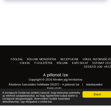
FŐOLDAL
RÓLUNK MONDTÁTOK
RECEPTJEINK
HÍREK, INFORMÁCI
CIKKEK
TI KÜLDTÉTEK
RÓLUNK
KAPCSOLAT
SÜTINAP 20
SZERZŐI JOG +ÁS
A pillanat íze
Copyright © 2026 Minden jog fenntartva
Általános Szerződési Feltételek (ÁSZF) - A pillanat íze
|
Adatkezelési
tájékoztató
A honlapunk Cookie-kat (sütiket) használ, hogy biztosítsa számodra
Értem!
az elérhető szolgáltatásokat, és hogy figyelemmel tudjuk kísérni a
honlapunk látogatottságát. Amennyiben tovább használod
weboldalunkat, úgy elfogadod a cookie-kat.