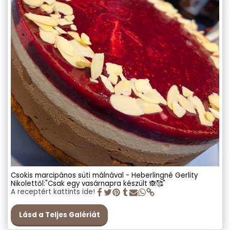
Csokis marcipános süti málnával - Heberlingné Gerlity
Nikolettől:"Csak egy vasárnapra készült 🙈🥰"
A receptért kattints ide!
Lásd a Teljes Galériát