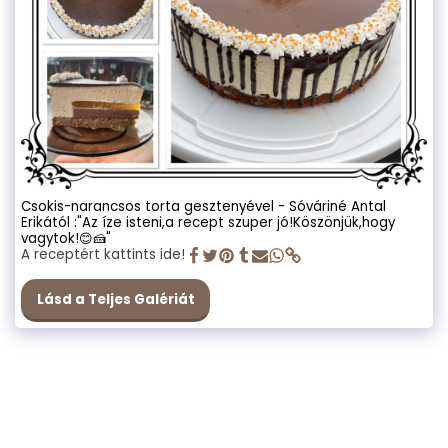
Csokis-narancsos torta gesztenyével - Sóváriné Antal
Erikától :"Az íze isteni,a recept szuper jó!Köszönjük,hogy
vagytok!😊🍰"
A receptért kattints ide!
Lásd a Teljes Galériát