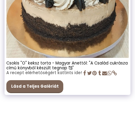
Csokis "O" keksz torta - Magyar Anettől: "A Csalàd cukràsza
című könyvből kèszült tegnap 🥰"
A recept elérhetőségért kattints ide!
Lásd a Teljes Galériát