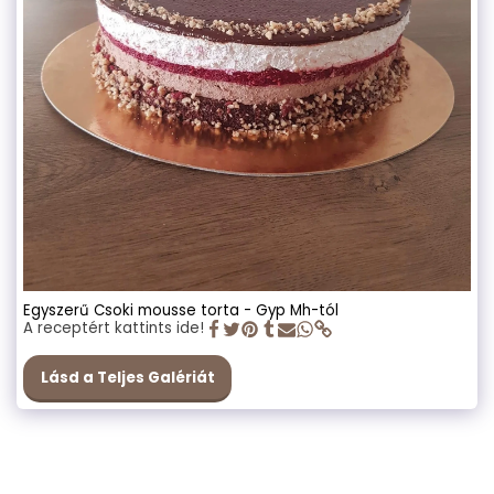
Egyszerű Csoki mousse torta - Gyp Mh-tól
A receptért kattints ide!
Lásd a Teljes Galériát