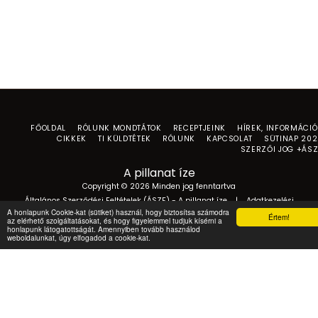
FŐOLDAL
RÓLUNK MONDTÁTOK
RECEPTJEINK
HÍREK, INFORMÁCI
CIKKEK
TI KÜLDTÉTEK
RÓLUNK
KAPCSOLAT
SÜTINAP 20
SZERZŐI JOG +ÁS
A pillanat íze
Copyright © 2026 Minden jog fenntartva
Általános Szerződési Feltételek (ÁSZF) - A pillanat íze
|
Adatkezelési
tájékoztató
A honlapunk Cookie-kat (sütiket) használ, hogy biztosítsa számodra
Értem!
az elérhető szolgáltatásokat, és hogy figyelemmel tudjuk kísérni a
honlapunk látogatottságát. Amennyiben tovább használod
weboldalunkat, úgy elfogadod a cookie-kat.