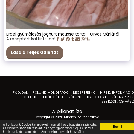
Erdei gyümölcsös joghurt mousse torta - Orvos Máriától
A receptért kattints ide!
Lásd a Teljes Galériát
FŐOLDAL
RÓLUNK MONDTÁTOK
RECEPTJEINK
HÍREK, INFORMÁCI
CIKKEK
TI KÜLDTÉTEK
RÓLUNK
KAPCSOLAT
SÜTINAP 20
SZERZŐI JOG +ÁS
A pillanat íze
Copyright © 2026 Minden jog fenntartva
Általános Szerződési Feltételek (ÁSZF) - A pillanat íze
|
Adatkezelési
A honlapunk Cookie-kat (sütiket) használ, hogy biztosítsa számodra
Értem!
tájékoztató
az elérhető szolgáltatásokat, és hogy figyelemmel tudjuk kísérni a
honlapunk látogatottságát. Amennyiben tovább használod