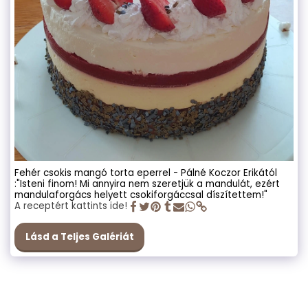
Fehér csokis mangó torta eperrel - Pálné Koczor Erikától
:"Isteni finom! Mi annyira nem szeretjük a mandulát, ezért
mandulaforgács helyett csokiforgáccsal díszítettem!"
A receptért kattints ide!
Lásd a Teljes Galériát