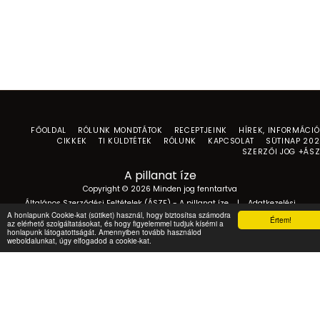
FŐOLDAL
RÓLUNK MONDTÁTOK
RECEPTJEINK
HÍREK, INFORMÁCI
CIKKEK
TI KÜLDTÉTEK
RÓLUNK
KAPCSOLAT
SÜTINAP 20
SZERZŐI JOG +ÁS
A pillanat íze
Copyright © 2026 Minden jog fenntartva
Általános Szerződési Feltételek (ÁSZF) - A pillanat íze
|
Adatkezelési
tájékoztató
A honlapunk Cookie-kat (sütiket) használ, hogy biztosítsa számodra
Értem!
az elérhető szolgáltatásokat, és hogy figyelemmel tudjuk kísérni a
honlapunk látogatottságát. Amennyiben tovább használod
weboldalunkat, úgy elfogadod a cookie-kat.