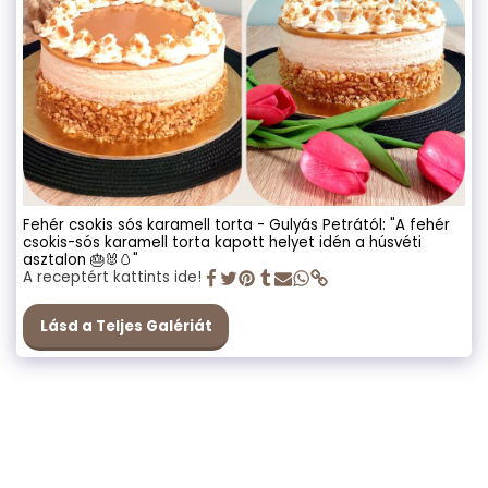
Fehér csokis sós karamell torta - Gulyás Petrától: "A fehér
csokis-sós karamell torta kapott helyet idén a húsvéti
asztalon 🎂🐰🥚"
A receptért kattints ide!
Lásd a Teljes Galériát