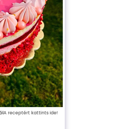
ól
A receptért kattints ide!