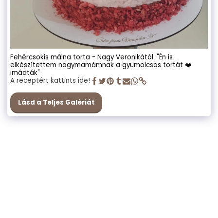
Fehércsokis málna torta - Nagy Veronikától :"Én is
elkészítettem nagymamámnak a gyümölcsös tortát ❤️
imádták"
A receptért kattints ide!
Lásd a Teljes Galériát