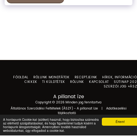
FŐOLDAL
RÓLUNK MONDTÁTOK
RECEPTJEINK
HÍREK, INFORMÁCI
CIKKEK
TI KÜLDTÉTEK
RÓLUNK
KAPCSOLAT
SÜTINAP 20
SZERZŐI JOG +ÁS
A pillanat íze
Copyright © 2026 Minden jog fenntartva
Általános Szerződési Feltételek (ÁSZF) - A pillanat íze
|
Adatkezelési
tájékoztató
A honlapunk Cookie-kat (sütiket) használ, hogy biztosítsa számodra
Értem!
az elérhető szolgáltatásokat, és hogy figyelemmel tudjuk kísérni a
honlapunk látogatottságát. Amennyiben tovább használod
weboldalunkat, úgy elfogadod a cookie-kat.