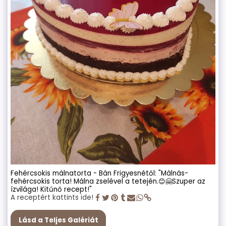
Fehércsokis málnatorta - Bán Frigyesnétől: "Màlnás-
fehércsokis torta! Málna zselével a tetején.😊🤗Szuper az
ízvilága! Kitűnő recept!"
A receptért kattints ide!
Lásd a Teljes Galériát