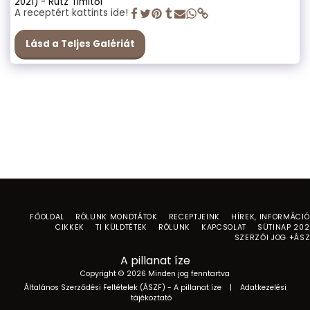
2021) - Rutz Timitől
A receptért kattints ide!
Lásd a Teljes Galériát
FŐOLDAL
RÓLUNK MONDTÁTOK
RECEPTJEINK
HÍREK, INFORMÁCI
CIKKEK
TI KÜLDTÉTEK
RÓLUNK
KAPCSOLAT
SÜTINAP 20
SZERZŐI JOG +ÁS
A pillanat íze
Copyright © 2026 Minden jog fenntartva
Általános Szerződési Feltételek (ÁSZF) - A pillanat íze
|
Adatkezelési
tájékoztató