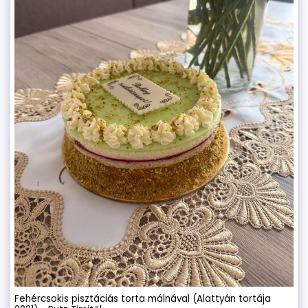
Fehércsokis pisztáciás torta málnával (Alattyán tortája