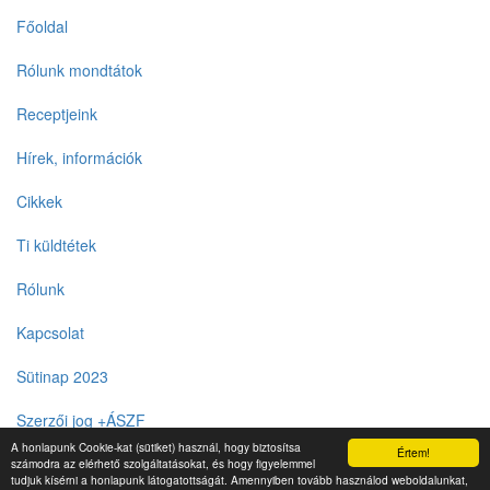
Főoldal
Rólunk mondtátok
Receptjeink
Hírek, információk
Cikkek
Ti küldtétek
Rólunk
Kapcsolat
Sütinap 2023
Szerzői jog +ÁSZF
A honlapunk Cookie-kat (sütiket) használ, hogy biztosítsa
Értem!
számodra az elérhető szolgáltatásokat, és hogy figyelemmel
tudjuk kísérni a honlapunk látogatottságát. Amennyiben tovább használod weboldalunkat,