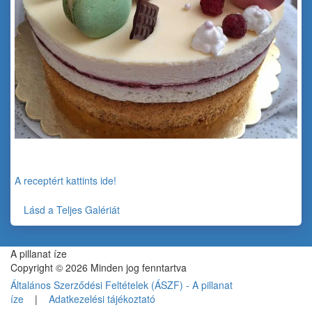
Fehércsokis pisztáciás torta málnával (Alattyán tortája 2021) -
H. Erzsikétől
A receptért kattints ide!
Lásd a Teljes Galériát
A pillanat íze
Copyright © 2026 Minden jog fenntartva
Általános Szerződési Feltételek (ÁSZF) - A pillanat
íze
|
Adatkezelési tájékoztató