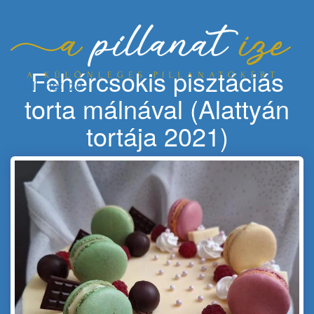
Fehércsokis pisztáciás
A pillanat íze
torta málnával (Alattyán
tortája 2021)