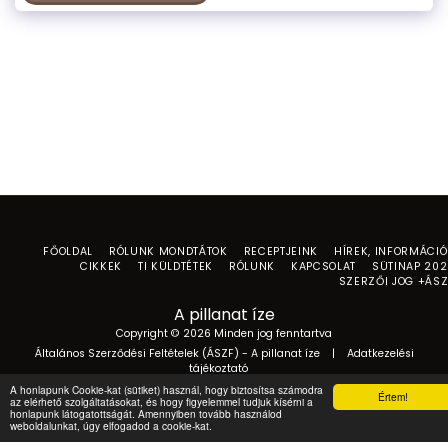
FŐOLDAL
RÓLUNK MONDTÁTOK
RECEPTJEINK
HÍREK, INFORMÁCI
CIKKEK
TI KÜLDTÉTEK
RÓLUNK
KAPCSOLAT
SÜTINAP 20
SZERZŐI JOG +ÁS
A pillanat íze
Copyright © 2026 Minden jog fenntartva
Általános Szerződési Feltételek (ÁSZF) - A pillanat íze
|
Adatkezelési
tájékoztató
A honlapunk Cookie-kat (sütiket) használ, hogy biztosítsa számodra
Értem!
az elérhető szolgáltatásokat, és hogy figyelemmel tudjuk kísérni a
honlapunk látogatottságát. Amennyiben tovább használod
weboldalunkat, úgy elfogadod a cookie-kat.