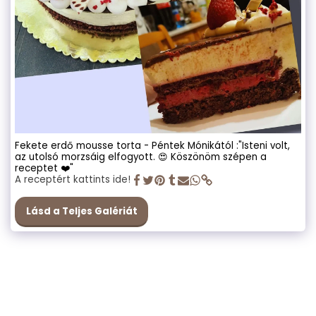
Fekete erdő mousse torta - Péntek Mónikától :"Isteni volt,
az utolsó morzsáig elfogyott. 😍 Köszönöm szépen a
receptet ❤️"
A receptért kattints ide!
Lásd a Teljes Galériát