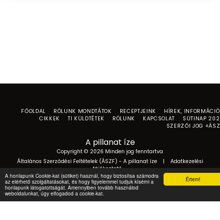
FŐOLDAL
RÓLUNK MONDTÁTOK
RECEPTJEINK
HÍREK, INFORMÁCI
CIKKEK
TI KÜLDTÉTEK
RÓLUNK
KAPCSOLAT
SÜTINAP 20
SZERZŐI JOG +ÁS
A pillanat íze
Copyright © 2026 Minden jog fenntartva
Általános Szerződési Feltételek (ÁSZF) - A pillanat íze
|
Adatkezelési
tájékoztató
A honlapunk Cookie-kat (sütiket) használ, hogy biztosítsa számodra
Értem!
az elérhető szolgáltatásokat, és hogy figyelemmel tudjuk kísérni a
honlapunk látogatottságát. Amennyiben tovább használod
weboldalunkat, úgy elfogadod a cookie-kat.