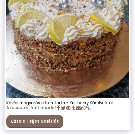
Kávés mogyorós citromtorta - Kusinczky Károlynétól
A receptért kattints ide!
Lásd a Teljes Galériát