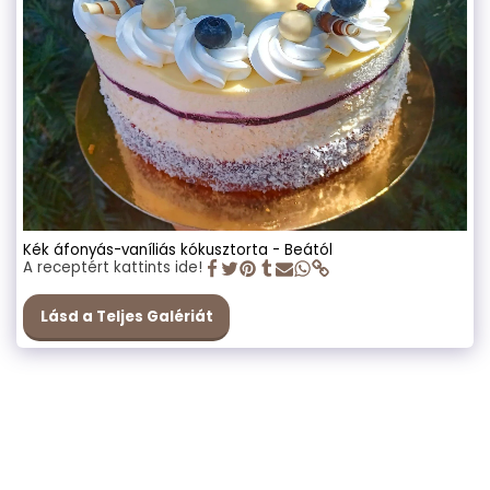
Kék áfonyás-vaníliás kókusztorta - Beától
A receptért kattints ide!
Lásd a Teljes Galériát