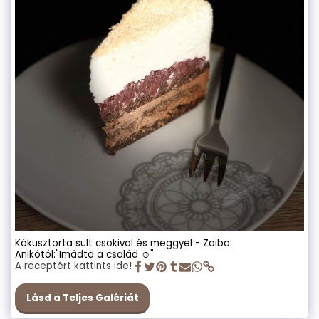
Kókusztorta sült csokival és meggyel - Zaiba
Anikótól:"Imádta a család ☺️"
A receptért kattints ide!
Lásd a Teljes Galériát