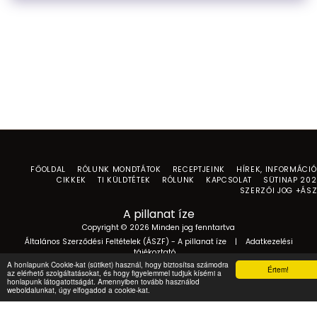
FŐOLDAL
RÓLUNK MONDTÁTOK
RECEPTJEINK
HÍREK, INFORMÁCI
CIKKEK
TI KÜLDTÉTEK
RÓLUNK
KAPCSOLAT
SÜTINAP 20
SZERZŐI JOG +ÁS
A pillanat íze
Copyright © 2026 Minden jog fenntartva
Általános Szerződési Feltételek (ÁSZF) - A pillanat íze
|
Adatkezelési
tájékoztató
A honlapunk Cookie-kat (sütiket) használ, hogy biztosítsa számodra
Értem!
az elérhető szolgáltatásokat, és hogy figyelemmel tudjuk kísérni a
honlapunk látogatottságát. Amennyiben tovább használod
weboldalunkat, úgy elfogadod a cookie-kat.