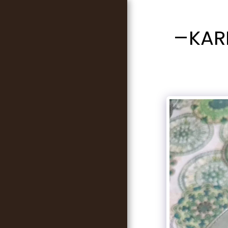
KAR
FŐOLDAL
RÓLUNK MONDTÁTOK
NYOMTATOTT
KÖNYVEINK
RECEPTJEINK
WEBSHOP
HÍREK, INFORMÁCIÓK
CIKKEK
TI KÜLDTÉTEK
RÓLUNK