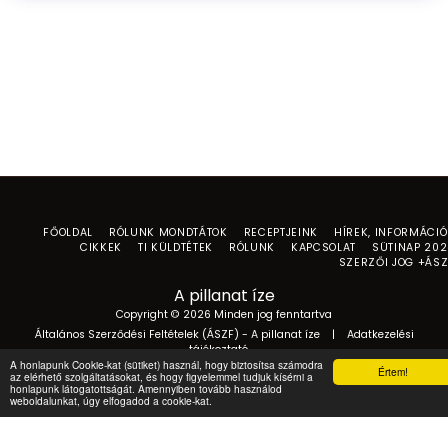
FŐOLDAL
RÓLUNK MONDTÁTOK
RECEPTJEINK
HÍREK, INFORMÁCI
CIKKEK
TI KÜLDTÉTEK
RÓLUNK
KAPCSOLAT
SÜTINAP 20
SZERZŐI JOG +ÁS
A pillanat íze
Copyright © 2026 Minden jog fenntartva
Általános Szerződési Feltételek (ÁSZF) - A pillanat íze
|
Adatkezelési
tájékoztató
A honlapunk Cookie-kat (sütiket) használ, hogy biztosítsa számodra
Értem!
az elérhető szolgáltatásokat, és hogy figyelemmel tudjuk kísérni a
honlapunk látogatottságát. Amennyiben tovább használod
weboldalunkat, úgy elfogadod a cookie-kat.