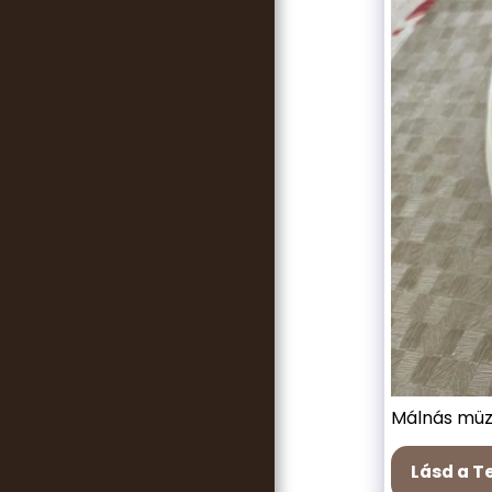
KAPCSOLAT
SZERZŐI JOG +ÁSZF
Málnás müzl
Lásd a Te