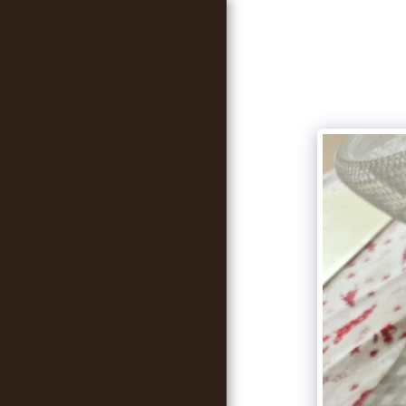
FŐOLDAL
RÓLUNK MONDTÁTOK
NYOMTATOTT
KÖNYVEINK
RECEPTJEINK
WEBSHOP
HÍREK, INFORMÁCIÓK
CIKKEK
TI KÜLDTÉTEK
RÓLUNK