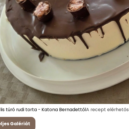
is túró rudi torta - Katona Bernadettől
A recept elérhetősé
ljes Galériát