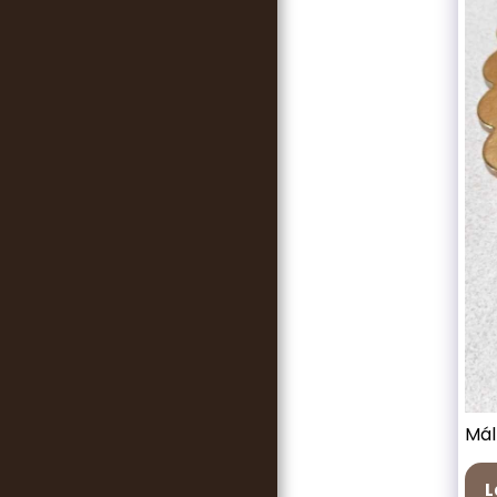
KAPCSOLAT
SZERZŐI JOG +ÁSZF
Mál
L