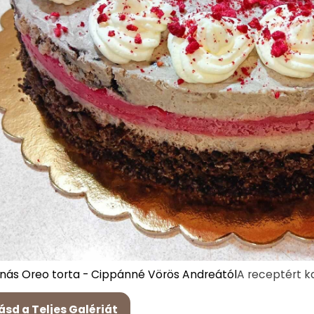
nás Oreo torta - Cippánné Vörös Andreától
A receptért ka
ásd a Teljes Galériát