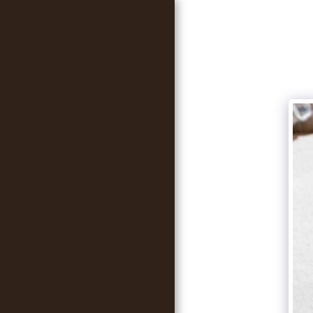
FŐOLDAL
RÓLUNK MONDTÁTOK
NYOMTATOTT
KÖNYVEINK
RECEPTJEINK
WEBSHOP
HÍREK, INFORMÁCIÓK
CIKKEK
TI KÜLDTÉTEK
RÓLUNK