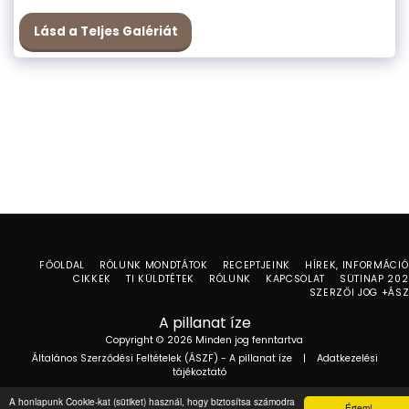
Lásd a Teljes Galériát
FŐOLDAL
RÓLUNK MONDTÁTOK
RECEPTJEINK
HÍREK, INFORMÁCI
CIKKEK
TI KÜLDTÉTEK
RÓLUNK
KAPCSOLAT
SÜTINAP 20
SZERZŐI JOG +ÁS
A pillanat íze
Copyright © 2026 Minden jog fenntartva
Általános Szerződési Feltételek (ÁSZF) - A pillanat íze
|
Adatkezelési
tájékoztató
A honlapunk Cookie-kat (sütiket) használ, hogy biztosítsa számodra
Értem!