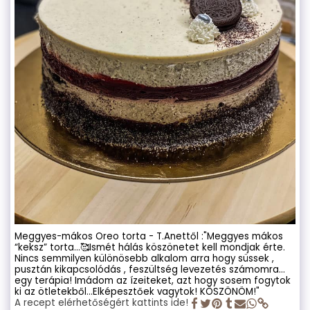
Meggyes-mákos Oreo torta - T.Anettől :"Meggyes mákos
“keksz” torta…🥰Ismét hálás köszönetet kell mondjak érte.
Nincs semmilyen különösebb alkalom arra hogy süssek ,
pusztán kikapcsolódás , feszültség levezetés számomra…
egy terápia! Imádom az ízeiteket, azt hogy sosem fogytok
ki az ötletekből…Elképesztőek vagytok! KÖSZÖNÖM!"
A recept elérhetőségért kattints ide!