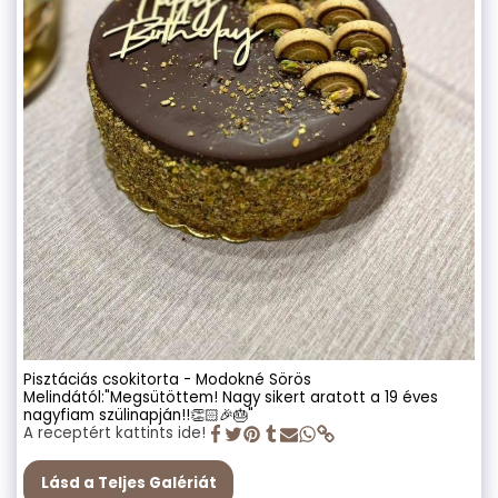
Pisztáciás csokitorta - Modokné Sörös
Melindától:"Megsütöttem! Nagy sikert aratott a 19 éves
nagyfiam szülinapján!!👏🏻🎉🎂"
A receptért kattints ide!
Lásd a Teljes Galériát