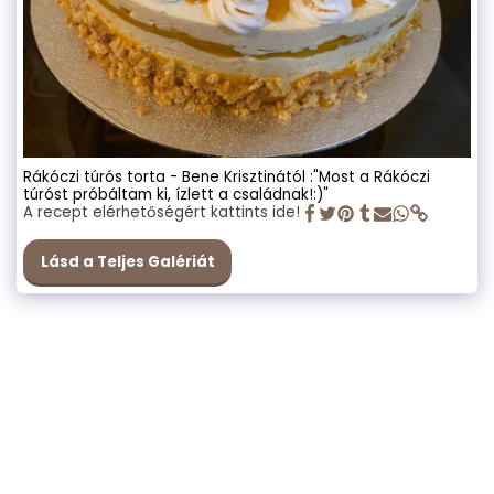
Rákóczi túrós torta - Bene Krisztinától :"Most a Rákóczi
túróst próbáltam ki, ízlett a családnak!:)"
A recept elérhetőségért kattints ide!
Lásd a Teljes Galériát