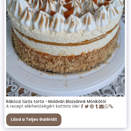
Rákóczi túrós torta - Moldván Blazsánné Mónikától
A recept elérhetőségért kattints ide!
Lásd a Teljes Galériát