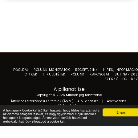
FŐOLDAL
RÓLUNK MONDTÁTOK
RECEPTJEINK
HÍREK, INFORMÁCI
CIKKEK
TI KÜLDTÉTEK
RÓLUNK
KAPCSOLAT
SÜTINAP 20
SZERZŐI JOG +ÁS
A pillanat íze
Copyright © 2026 Minden jog fenntartva
Általános Szerződési Feltételek (ÁSZF) - A pillanat íze
|
Adatkezelési
tájékoztató
A honlapunk Cookie-kat (sütiket) használ, hogy biztosítsa számodra
Értem!
az elérhető szolgáltatásokat, és hogy figyelemmel tudjuk kísérni a
honlapunk látogatottságát. Amennyiben tovább használod
weboldalunkat, úgy elfogadod a cookie-kat.