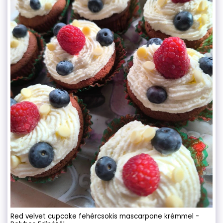
Red velvet cupcake fehércsokis mascarpone krémmel -