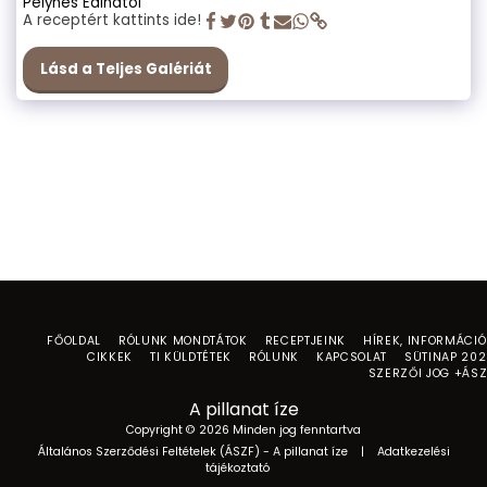
Pelyhes Edinától
A receptért kattints ide!
Lásd a Teljes Galériát
FŐOLDAL
RÓLUNK MONDTÁTOK
RECEPTJEINK
HÍREK, INFORMÁCI
CIKKEK
TI KÜLDTÉTEK
RÓLUNK
KAPCSOLAT
SÜTINAP 20
SZERZŐI JOG +ÁS
A pillanat íze
Copyright © 2026 Minden jog fenntartva
Általános Szerződési Feltételek (ÁSZF) - A pillanat íze
|
Adatkezelési
tájékoztató