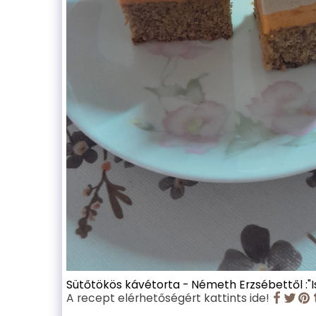
Sütőtökös kávétorta - Németh Erzsébettől :"Is
A recept elérhetőségért kattints ide!