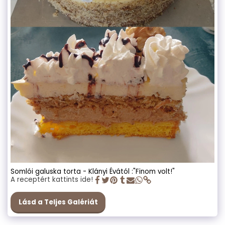
Somlói galuska torta - Klányi Évától :"Finom volt!"
A receptért kattints ide!
Lásd a Teljes Galériát