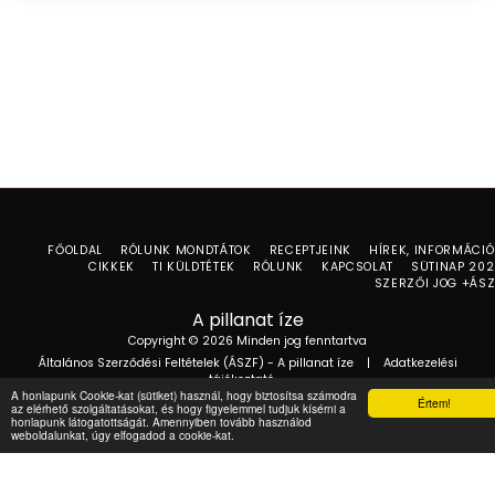
FŐOLDAL
RÓLUNK MONDTÁTOK
RECEPTJEINK
HÍREK, INFORMÁCI
CIKKEK
TI KÜLDTÉTEK
RÓLUNK
KAPCSOLAT
SÜTINAP 20
SZERZŐI JOG +ÁS
A pillanat íze
Copyright © 2026 Minden jog fenntartva
Általános Szerződési Feltételek (ÁSZF) - A pillanat íze
|
Adatkezelési
tájékoztató
A honlapunk Cookie-kat (sütiket) használ, hogy biztosítsa számodra
Értem!
az elérhető szolgáltatásokat, és hogy figyelemmel tudjuk kísérni a
honlapunk látogatottságát. Amennyiben tovább használod
weboldalunkat, úgy elfogadod a cookie-kat.