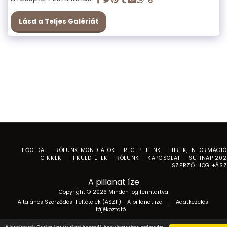
Lásd a Teljes Galériát
FŐOLDAL
RÓLUNK MONDTÁTOK
RECEPTJEINK
HÍREK, INFORMÁCI
CIKKEK
TI KÜLDTÉTEK
RÓLUNK
KAPCSOLAT
SÜTINAP 20
SZERZŐI JOG +ÁS
A pillanat íze
Copyright © 2026 Minden jog fenntartva
Általános Szerződési Feltételek (ÁSZF) - A pillanat íze
|
Adatkezelési
tájékoztató