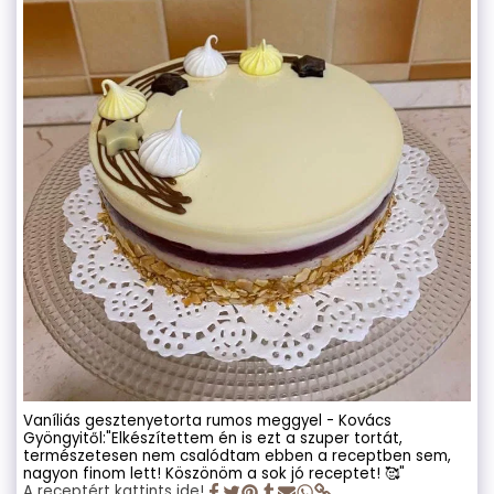
Vaníliás gesztenyetorta rumos meggyel - Kovács
Gyöngyitől:"Elkészítettem én is ezt a szuper tortát,
természetesen nem csalódtam ebben a receptben sem,
nagyon finom lett! Köszönöm a sok jó receptet! 🥰"
A receptért kattints ide!