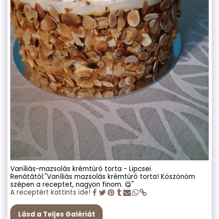
Vaníliás-mazsolás krémtúró torta - Lipcsei
Renátától:"Vaníliás mazsolás krémtúró torta! Köszönöm
szépen a receptet, nagyon finom. 😋"
A receptért kattints ide!
Lásd a Teljes Galériát