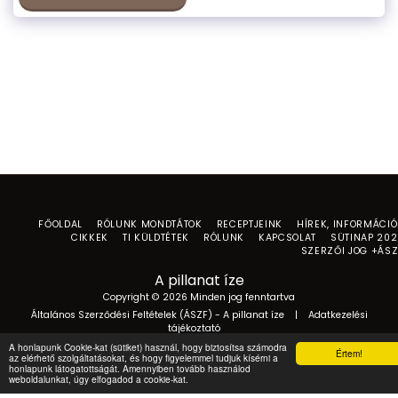
FŐOLDAL
RÓLUNK MONDTÁTOK
RECEPTJEINK
HÍREK, INFORMÁCI
CIKKEK
TI KÜLDTÉTEK
RÓLUNK
KAPCSOLAT
SÜTINAP 20
SZERZŐI JOG +ÁS
A pillanat íze
Copyright © 2026 Minden jog fenntartva
Általános Szerződési Feltételek (ÁSZF) - A pillanat íze
|
Adatkezelési
tájékoztató
A honlapunk Cookie-kat (sütiket) használ, hogy biztosítsa számodra
Értem!
az elérhető szolgáltatásokat, és hogy figyelemmel tudjuk kísérni a
honlapunk látogatottságát. Amennyiben tovább használod
weboldalunkat, úgy elfogadod a cookie-kat.