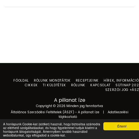
FŐOLDAL
RÓLUNK MONDTÁTOK
RECEPTJEINK
HÍREK, INFORMÁCI
CIKKEK
TI KÜLDTÉTEK
RÓLUNK
KAPCSOLAT
SÜTINAP 20
SZERZŐI JOG +ÁS
A pillanat íze
Copyright © 2026 Minden jog fenntartva
Általános Szerződési Feltételek (ÁSZF) - A pillanat íze
|
Adatkezelési
tájékoztató
A honlapunk Cookie-kat (sütiket) használ, hogy biztosítsa számodra
Értem!
az elérhető szolgáltatásokat, és hogy figyelemmel tudjuk kísérni a
honlapunk látogatottságát. Amennyiben tovább használod
weboldalunkat, úgy elfogadod a cookie-kat.