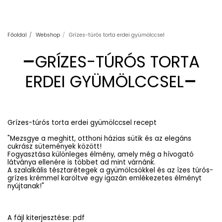
Főoldal
Webshop
Grízes-túrós torta erdei gyümölccsel
GRÍZES-TÚRÓS TORTA
ERDEI GYÜMÖLCCSEL
Grízes-túrós torta erdei gyümölccsel recept
"Mezsgye a meghitt, otthoni házias sütik és az elegáns
cukrász sütemények között!
Fogyasztása különleges élmény, amely még a hívogató
látványa ellenére is többet ad mint várnánk.
A szalalkális tésztarétegek a gyümölcsökkel és az ízes túrós-
grízes krémmel karöltve egy igazán emlékezetes élményt
nyújtanak!"
A fájl kiterjesztése: pdf