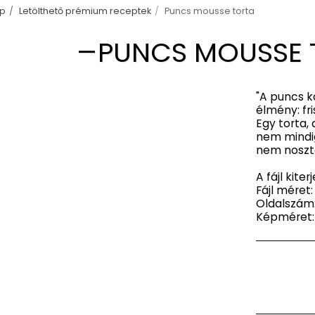
p
Letölthető prémium receptek
Puncs mousse torta
PUNCS MOUSSE 
"A puncs k
élmény: fr
Egy torta,
nem mindig
nem noszta
A fájl kiter
Fájl méret:
Oldalszám:
Képméret: