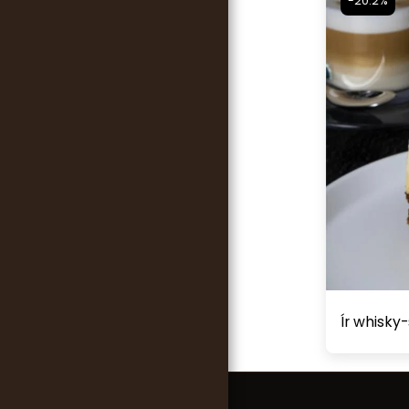
-20.2%
Ír whisky