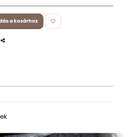
dás a kosárhoz
s
kek