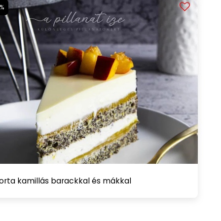
2%
orta kamillás barackkal és mákkal