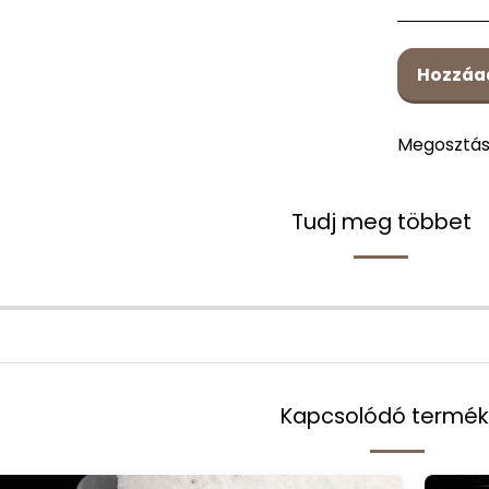
Hozzáa
Megosztá
Tudj meg többet
Kapcsolódó termé