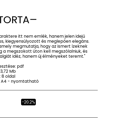
TORTA
araktere itt nem emlék, hanem jelen idejű
iss, kiegyensúlyozott és meglepően elegáns.
 amely megmutatja, hogy az ismert ízeknek
 a megszokott úton kell megszólalniuk, és
lgiát idéz, hanem új élményeket teremt."
jesztése: pdf
 3,72 Mb
 8 oldal
 A4 - nyomtatható
-20.2%