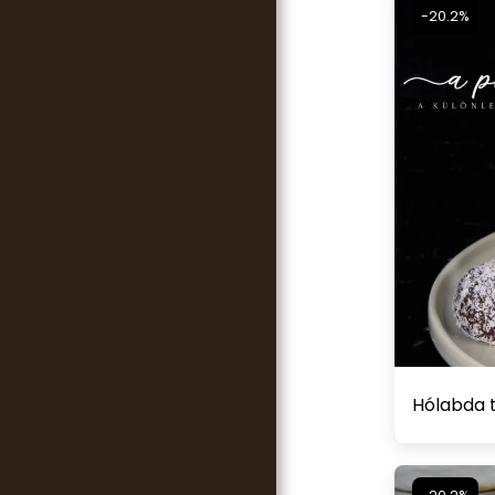
-20.2%
Hólabda 