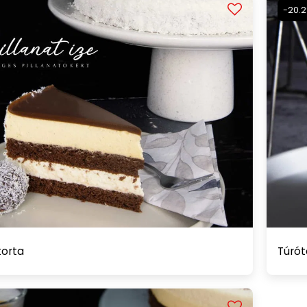
-20.
torta
Túrót