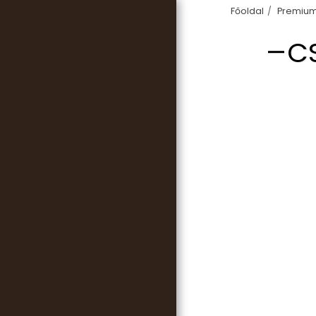
Főoldal
Premium
C
FŐOLDAL
RÓLUNK MONDTÁTOK
NYOMTATOTT
KÖNYVEINK
RECEPTJEINK
WEBSHOP
HÍREK, INFORMÁCIÓK
CIKKEK
TI KÜLDTÉTEK
RÓLUNK