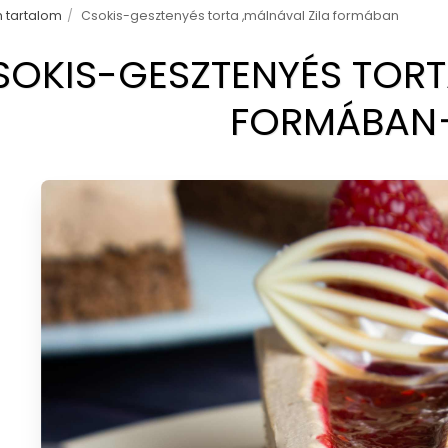
 tartalom
Csokis-gesztenyés torta ,málnával Zila formában
SOKIS-GESZTENYÉS TORT
FORMÁBAN