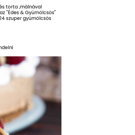
és torta ,málnával
d az "Édes & Gyümölcsös"
24 szuper gyümölcsös
delni