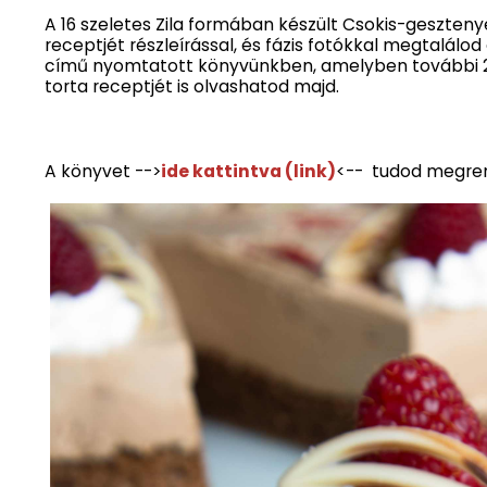
A 16 szeletes Zila formában készült Csokis-geszteny
receptjét részleírással, és fázis fotókkal megtalálo
című nyomtatott könyvünkben, amelyben további 
torta receptjét is olvashatod majd.
A könyvet -->
ide kattintva (link)
<-- tudod megren