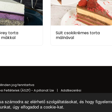
Grey torta
Sült csokikrémes torta
s mákkal
málnával
FŐOLDAL
HÍREK, IN
KAPCSOLA
Minden jog fenntartva
i Feltételek (ÁSZF) - A pillanat íze
|
Adatkezelési
tsa számodra az elérhető szolgáltatásokat, és hogy figyelem
unkat, úgy elfogadod a cookie-kat.