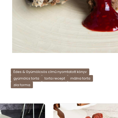
Édes & Gyümölcsös című nyomtatott könyv
gyümölcs torta
torta recept
málna torta
zila forma