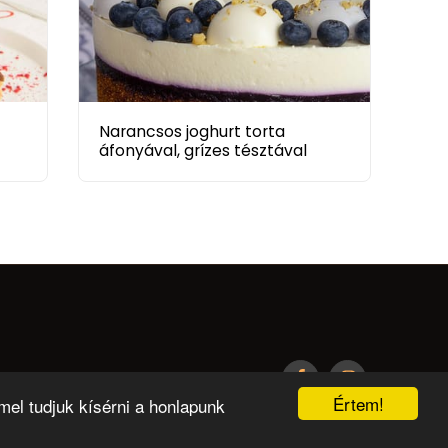
Narancsos joghurt torta
áfonyával, grízes tésztával
RÓLUNK MONDTÁTOK
RECEPTJEINK
FORMÁCIÓK
CIKKEK
TI KÜLDTÉTEK
RÓLUNK
T
SÜTINAP 2023
SZERZŐI JOG +ÁSZF
Értem!
mel tudjuk kísérni a honlapunk