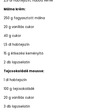
2,5 dl habtejszín, habbá verve
Málna krém:
250 g fagyasztott málna
20 g vaníliás cukor
40 g cukor
1,5 dl habtejszín
15 g étkezési keményítő
2 db lapzselatin
Tejcsokoládé mousse:
1 dl habtejszín
100 g tejcsokoládé
20 g vaníliás cukor
3 db lapzselatin