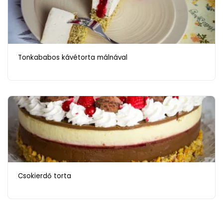
Tonkababos kávétorta málnával
Csokierdő torta