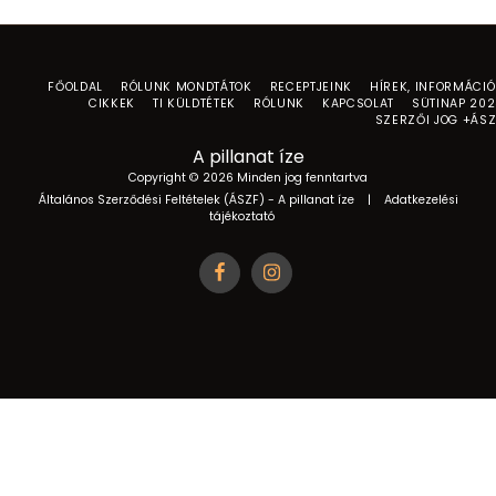
FŐOLDAL
RÓLUNK MONDTÁTOK
RECEPTJEINK
HÍREK, INFORMÁCI
CIKKEK
TI KÜLDTÉTEK
RÓLUNK
KAPCSOLAT
SÜTINAP 20
SZERZŐI JOG +ÁS
A pillanat íze
Copyright © 2026 Minden jog fenntartva
Általános Szerződési Feltételek (ÁSZF) - A pillanat íze
|
Adatkezelési
tájékoztató