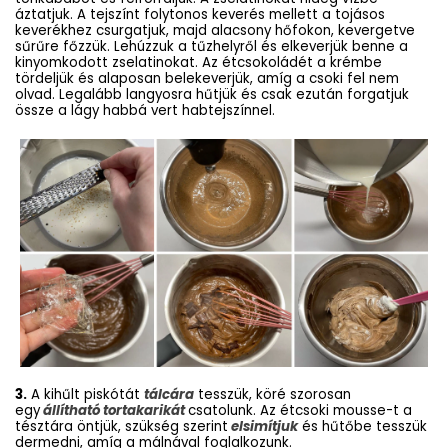
áztatjuk. A tejszínt folytonos keverés mellett a tojásos
keverékhez csurgatjuk, majd alacsony hőfokon, kevergetve
sűrűre főzzük. Lehúzzuk a tűzhelyről és elkeverjük benne a
kinyomkodott zselatinokat. Az étcsokoládét a krémbe
tördeljük és alaposan belekeverjük, amíg a csoki fel nem
olvad. Legalább langyosra hűtjük és csak ezután forgatjuk
össze a lágy habbá vert habtejszínnel.
3.
A kihűlt piskótát
tálcára
tesszük, köré szorosan
egy
állítható tortakarikát
csatolunk. Az étcsoki mousse-t a
tésztára öntjük, szükség szerint
elsimítjuk
és hűtőbe tesszük
dermedni, amíg a málnával foglalkozunk.