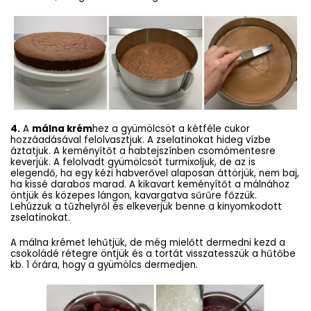
4.
A
málna krém
hez a gyümölcsöt a kétféle cukor
hozzáadásával felolvasztjuk. A zselatinokat hideg vízbe
áztatjuk. A keményítőt a habtejszínben csomómentesre
keverjük. A felolvadt gyümölcsöt turmixoljuk, de az is
elegendő, ha egy kézi habverővel alaposan áttörjük, nem baj,
ha kissé darabos marad. A kikavart keményítőt a málnához
öntjük és közepes lángon, kavargatva sűrűre főzzük.
Lehúzzuk a tűzhelyről és elkeverjük benne a kinyomkodott
zselatinokat.
A málna krémet lehűtjük, de még mielőtt dermedni kezd a
csokoládé rétegre öntjük és a tortát visszatesszük a hűtőbe
kb. 1 órára, hogy a gyümölcs dermedjen.