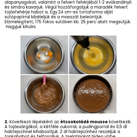
alapanyagokat, valamint a felvert fehérjéből 1-2 evőkanálnyit
és simára kavarjuk. Végül hozzáforgatjuk a maradék felvert
tojásfehérje habot is. Egy
24 cm-es tortaforma alját
sütőpapírral kibéleljük és a masszát beleöntjük.
Előmelegített, 175 fokos sütőben kb. 25 perc alatt megsütjük.
Hagyjuk kihűlni.
2.
Következő lépésként az
étcsokoládé mousse
következik.
A tojássárgákat, a kétféle cukorral, a pudingporral és 0,5 dl
habtejszínnel kihabosítjuk. 2 dl habtejszínhez reszeljük a
tonkababot és felforraljuk. A zselatinokat hideg vízbe