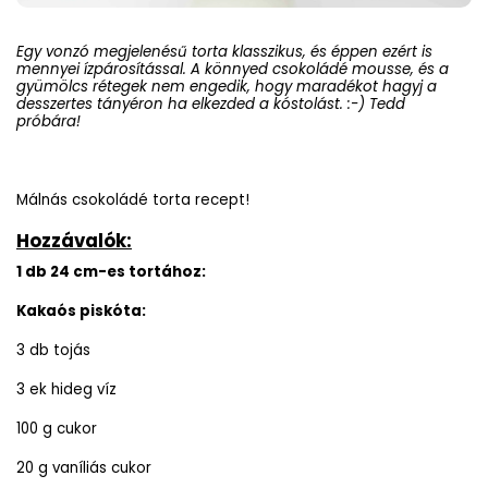
Egy vonzó megjelenésű torta klasszikus, és éppen ezért is
mennyei ízpárosítással. A könnyed csokoládé mousse, és a
gyümölcs rétegek nem engedik, hogy maradékot hagyj a
desszertes tányéron ha elkezded a kóstolást. :-) Tedd
próbára!
Málnás csokoládé torta recept!
Hozzávalók:
1 db 24 cm-es tortához:
Kakaós piskóta:
3 db tojás
3 ek hideg víz
100 g cukor
20 g vaníliás cukor