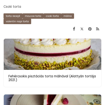
Csoki torta
torta recept
mousse torta
csoki torta
málna
valentin napi torta
Fehércsokis pisztáciás torta málnával (Alattyán tortája
2021.)