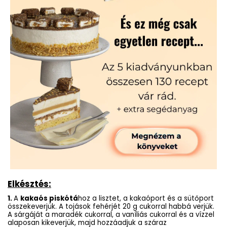
Elkésztés:
1.
A
kakaós piskótá
hoz a lisztet, a kakaóport és a sütőport
összekeverjük. A tojások fehérjét 20 g cukorral habbá verjük.
A sárgáját a maradék cukorral, a vaníliás cukorral és a vízzel
alaposan kikeverjük, majd hozzáadjuk a száraz