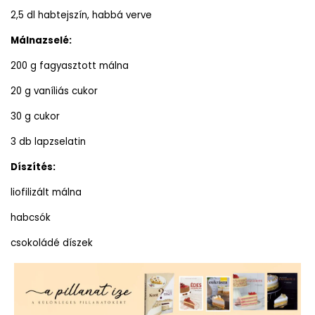
2,5 dl habtejszín, habbá verve
Málnazselé:
200 g fagyasztott málna
20 g vaníliás cukor
30 g cukor
3 db lapzselatin
Díszítés:
liofilizált málna
habcsók
csokoládé díszek