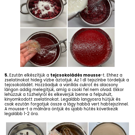
5.
Ezután elkészítjük a
tejcsokoládés mousse
-t. Ehhez a
zselatinokat hideg vízbe áztatjuk. Az 1 dl tejszínbe tördeljük a
tejcsokoládét. Hozzáadjuk a vaníliás cukrot és alacsony
lángon addig melegítjük, amíg a csoki fel nem olvad. Ekkor
lehúzzuk a tűzhelyről és elkeverjük benne a felpuhult,
kinyomkodott zselatinokat. Legalább langyosra hűtjük és
csak ezután forgatjuk össze a lágy habbá vert habtejszínnel.
A mousse-t a málnára öntjük és újabb hűtés következik
legalább 1-2 óra.