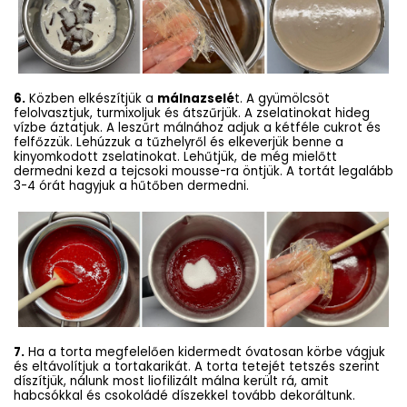
6.
Közben elkészítjük a
málnazselé
t. A gyümölcsöt
felolvasztjuk, turmixoljuk és átszűrjük. A zselatinokat hideg
vízbe áztatjuk. A leszűrt málnához adjuk a kétféle cukrot és
felfőzzük. Lehúzzuk a tűzhelyről és elkeverjük benne a
kinyomkodott zselatinokat. Lehűtjük, de még mielőtt
dermedni kezd a tejcsoki mousse-ra öntjük. A tortát legalább
3-4 órát hagyjuk a hűtőben dermedni.
7.
Ha a torta megfelelően kidermedt óvatosan körbe vágjuk
és eltávolítjuk a tortakarikát. A torta tetejét tetszés szerint
díszítjük, nálunk most liofilizált málna került rá, amit
habcsókkal és csokoládé díszekkel tovább dekoráltunk.