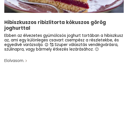
Hibiszkuszos ribizlitorta kókuszos görög
joghurttal
Ebben az élvezetes gyümölcsös joghurt tortában a hibiszkusz
az, ami egy különleges csavart csempész a részletekbe, és
egyedivé varázsolja. 😉 🥰 Szuper választás vendégvárásra,
szülinapra, vagy bármely étkezés lezárásához. 🙂
Elolvasom.