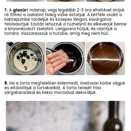
7.
A
glazúr
t másnap, vagy legalább 2-3 óra elteltével öntjük
rá. Ehhez a zselatint hideg vízbe áztatjuk. A kétféle csokit a
habtejszínbe tördeljük és közepes lángon, kavargatva
felolvasztjuk. Ezután lehúzzuk a tűzhelyről és elkeverjük benne
a kinyomkodott zselatint. Langyosra hűtjük, és ráöntjük a
tortára. Visszatesszük a hűtőbe, amíg meg nem húz.
8.
Ha a torta megfelelően kIdermedt, óvatosan körbe vágjuk
és eltávolítjuk a tortakarikát. A torta tetejét friss
sárgabarackkal és keksz morzsával dekoráljuk.