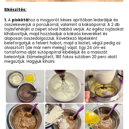
Elkészítés:
1.
A
piskótá
hoz a mogyorót késes aprítóban ledaráljuk és
összekeverjük a porcukorral, valamint a kakaóporral. A 2 db
tojásfehérjét a csipet sóval habbá verjük. Az egész tojásokat
kIhabosítjuk, majd hozzáadjuk a kakaós keveréket és
alaposan összedolgozzuk. Következő lépésként
beleforgatjuk a felvert habot, majd a lisztet, végül pedig az
olvasztott (de már nem meleg) vajat. Egy 24 cm-es
tortaforma alját sütőpapírral kibéleljük és a masszát
beleöntjük. Előmelegített, 180 fokos sütőben 20 perc alatt
megsütjük. Hagyjuk kihűlni.