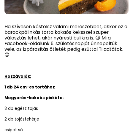
Ha szívesen kóstolsz valami merészebbet, akkor ez a
barackpálinkás torta kakaós keksszel szuper
választás lehet, akár nyáresti bulikra is. 😉 Mi a
Facebook-oldalunk 6. születésnapját ünnepeltük
vele, az ízpárosítás ötletét pedig ezúttal Ti adtátok.
😊
Hozzávalók:
1 db 24 cm-es tortához
Mogyorós-kakaós piskóta:
3 db egész tojás
2 db tojásfehérje
csipet só