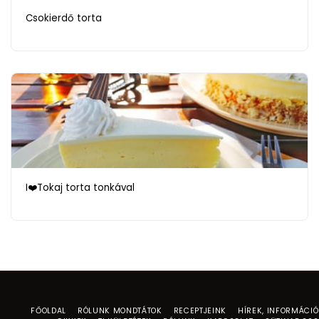
Csokierdő torta
I❤️Tokaj torta tonkával
FŐOLDAL
RÓLUNK MONDTÁTOK
RECEPTJEINK
HÍREK, INFORMÁCI