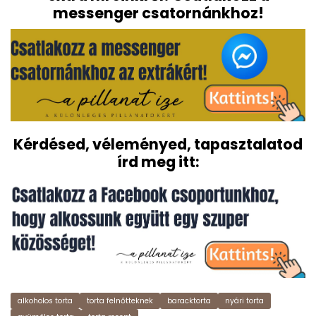
messenger csatornánkhoz!
Kérdésed, véleményed, tapasztalatod
írd meg itt:
alkoholos torta
torta felnőtteknek
baracktorta
nyári torta