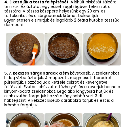
4.
Elkezdjük a torta felépítését
. A kihűlt piskótát tálcára
tesszük. Az áztatót egy ecset segítségével felvisszük a
tésztára. A tészta közepére helyezünk egy 20 cm-es
tortakarikát és a sárgabarack krémet beleöntjük.
Egyenletesen elsimítjuk és legalább 2 órára hűtőbe tesszük
dermedni.
5.
A
kekszes sárgabarack krém
következik. A zselatinokat
hideg vízbe áztatjuk. A magozott, megmosott barackot
pürésítjük. Hozzáadjuk a kétféle cukrot és kevergetve
felfőzzük. Ezután lehúzzuk a tűzhelyről és elkeverjük benne a
kinyomkodott zselatinokat. Legalább langyosra hűtjük és
csak ezután forgatjuk hozzá a lágy habbá vert 3 dl
habtejszínt. A kekszet kisebb darabokra törjük és ezt is a
krémbe forgatjuk.