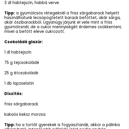
3 dl habtejszín, habbá verve
Tipp:
a gyümölcsös rétegeknél a friss sárgabarack helyett
használhatunk lecsöpögtetett barack befőttet, akár sárga,
akár őszibarackból. Ugyanúgy járjunk el vele mint a friss
gyümölcsnél, de a cukor mennyiségét érdemes csökkenteni,
mivel a befőtt eleve cukrozott.
Csokoládé glazúr:
1 dl habtejszín
75 g tejcsokoládé
25 g étcsokoládé
1 db lapzselatin
Díszítés:
friss sárgabarack
kakaós keksz morzsa
Tipp:
ha a tortát gyerekek is fogyasztanák, akkor a pálinka