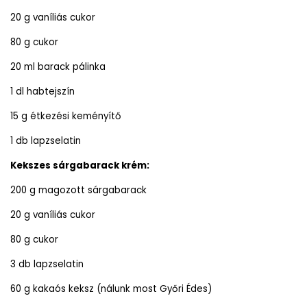
20 g vaníliás cukor
80 g cukor
20 ml barack pálinka
1 dl habtejszín
15 g étkezési keményítő
1 db lapzselatin
Kekszes sárgabarack krém:
200 g magozott sárgabarack
20 g vaníliás cukor
80 g cukor
3 db lapzselatin
60 g kakaós keksz (nálunk most Győri Édes)