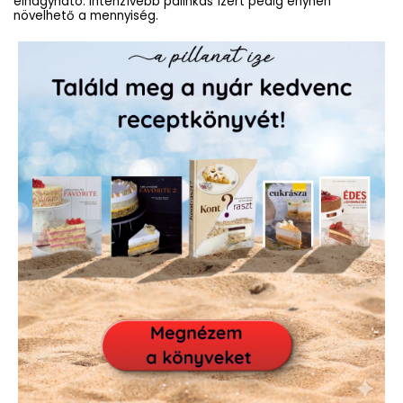
elhagyható. Intenzívebb pálinkás ízért pedig enyhén
növelhető a mennyiség.