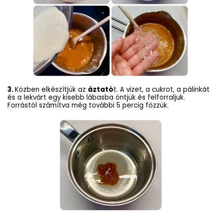
3.
Közben elkészítjük az
áztató
t. A vizet, a cukrot, a pálinkát
és a lekvárt egy kisebb lábasba öntjük és felforraljuk.
Forrástól számítva még további 5 percig főzzük.