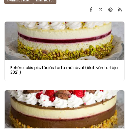
gyümölcs torta
torta recept
Fehércsokis pisztáciás torta málnával (Alattyán tortája
2021.)