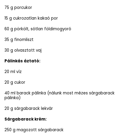
75 g porcukor
15 g cukrozatlan kakaó por
60 g pörkölt, sótlan földimogyoró
35 g finomliszt
30 g olvasztott vaj
Pálinkás áztató:
20 ml víz
20 g cukor
40 ml barack pálinka (nálunk most mézes sárgabarack
pálinka)
20 g sárgabarack lekvár
Sárgabarack krém:
250 g magozott sárgabarack