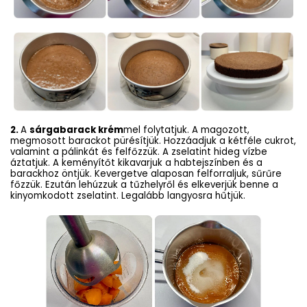
2.
A
sárgabarack krém
mel folytatjuk. A magozott,
megmosott barackot pürésítjük. Hozzáadjuk a kétféle cukrot,
valamint a pálinkát és felfőzzük. A zselatint hideg vízbe
áztatjuk. A keményítőt kikavarjuk a habtejszínben és a
barackhoz öntjük. Kevergetve alaposan felforraljuk, sűrűre
főzzük. Ezután lehúzzuk a tűzhelyről és elkeverjük benne a
kinyomkodott zselatint. Legalább langyosra hűtjük.