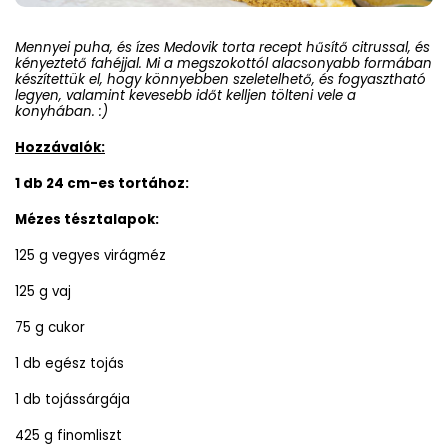
Mennyei puha, és ízes Medovik torta recept hűsítő citrussal, és
kényeztető fahéjjal. Mi a megszokottól alacsonyabb formában
készítettük el, hogy könnyebben szeletelhető, és fogyasztható
legyen, valamint kevesebb időt kelljen tölteni vele a
konyhában. :)
Hozzávalók:
1 db 24 cm-es tortához:
Mézes tésztalapok:
125 g vegyes virágméz
125 g vaj
75 g cukor
1 db egész tojás
1 db tojássárgája
425 g finomliszt