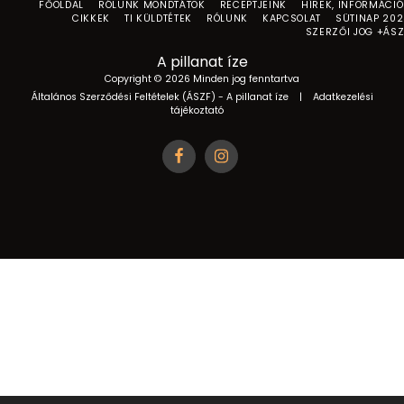
FŐOLDAL
RÓLUNK MONDTÁTOK
RECEPTJEINK
HÍREK, INFORMÁCI
CIKKEK
TI KÜLDTÉTEK
RÓLUNK
KAPCSOLAT
SÜTINAP 20
SZERZŐI JOG +ÁS
A pillanat íze
Copyright © 2026 Minden jog fenntartva
Általános Szerződési Feltételek (ÁSZF) - A pillanat íze
|
Adatkezelési
tájékoztató