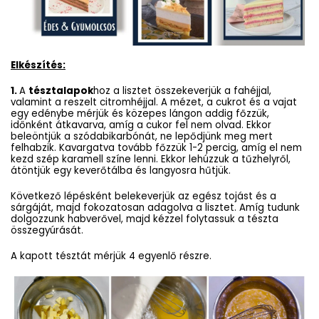
Elkészítés:
1.
A
tésztalapok
hoz a lisztet összekeverjük a fahéjjal,
valamint a reszelt citromhéjjal. A mézet, a cukrot és a vajat
egy edénybe mérjük és közepes lángon addig főzzük,
időnként átkavarva, amíg a cukor fel nem olvad. Ekkor
beleöntjük a szódabikarbónát, ne lepődjünk meg mert
felhabzik. Kavargatva tovább főzzük 1-2 percig, amíg el nem
kezd szép karamell színe lenni. Ekkor lehúzzuk a tűzhelyről,
átöntjük egy keverőtálba és langyosra hűtjük.
Következő lépésként belekeverjük az egész tojást és a
sárgáját, majd fokozatosan adagolva a lisztet. Amíg tudunk
dolgozzunk habverővel, majd kézzel folytassuk a tészta
összegyúrását.
A kapott tésztát mérjük 4 egyenlő részre.