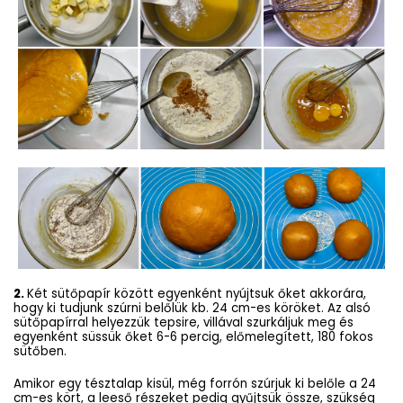
2.
Két sütőpapír között egyenként nyújtsuk őket akkorára,
hogy ki tudjunk szúrni belőlük kb. 24 cm-es köröket. Az alsó
sütőpapírral helyezzük tepsire, villával szurkáljuk meg és
egyenként süssük őket 6-6 percig, előmelegített, 180 fokos
sütőben.
Amikor egy tésztalap kisül, még forrón szúrjuk ki belőle a 24
cm-es kört, a leeső részeket pedig gyűjtsük össze, szükség