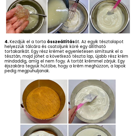
4.
Kezdjük el a torta
összeállítás
át. Az egyik tésztalapot
helyezzük tálcára és csatoljunk köré egy állítható
tortakarikát. Egy rész krémet egyenletesen simítsunk el a
tésztán, majd jöhet a következő tészta lap, újabb rész krém
mindaddig, amíg el nem fogy. A tortát krémmel zárjuk. Egy
éjszakára tegyük hűtőbe, hogy a krém meghúzzon, a lapok
pedig megpuhuljanak.