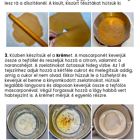
lesz rá a díszítésnél. A kisült, kiszúrt tésztákat hűtsük ki.
3.
Közben készítsük el a
krém
et. A mascarponét keverjük
össze a tejföllel és reszeljük hozzá a citrom, valamint a
narancshéjat. A zselatinokat áztassuk hideg vízbe. Az 1 dl
tejszínhez adjuk hozzá a kétféle cukrot és melegítsük addig,
amíg a cukor el nem olvad. Ekkor húzzuk le a tűzhelyről és
keverjük el benne a kinyomkodott zselatinokat. Hűtsük
legalább langyosra és alaposan keverjük össze a tejfölös
mascarponéval. Végül forgassuk hozzá a lágy habbá vert
habtejszínt is. A krémet mérjük 4 egyenlő részre.