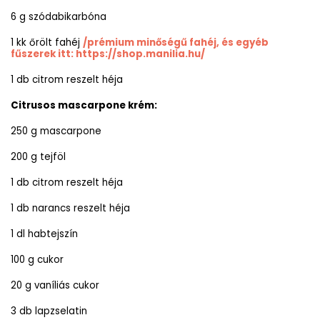
6 g szódabikarbóna
1 kk őrölt
fahéj
/prémium minőségű fahéj, és egyéb
fűszerek itt:
https://shop.manilia.hu/
1 db citrom reszelt héja
Citrusos mascarpone krém:
250 g mascarpone
200 g tejföl
1 db citrom reszelt héja
1 db narancs reszelt héja
1 dl habtejszín
100 g cukor
20 g vaníliás cukor
3 db lapzselatin