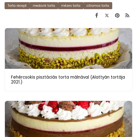
Torta recept
medovik torta
mézes torta
citromos torta
Fehércsokis pisztáciás torta málnával (Alattyán tortája
2021.)