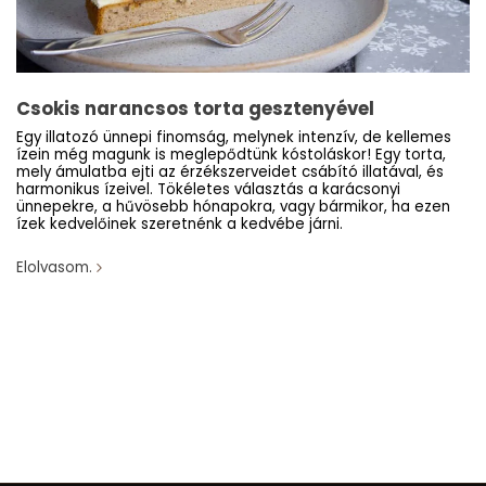
Csokis narancsos torta gesztenyével
Egy illatozó ünnepi finomság, melynek intenzív, de kellemes
ízein még magunk is meglepődtünk kóstoláskor! Egy torta,
mely ámulatba ejti az érzékszerveidet csábító illatával, és
harmonikus ízeivel. Tökéletes választás a karácsonyi
ünnepekre, a hűvösebb hónapokra, vagy bármikor, ha ezen
ízek kedvelőinek szeretnénk a kedvébe járni.
Elolvasom.