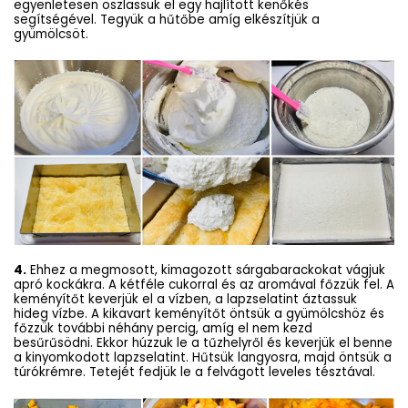
egyenletesen oszlassuk el egy hajlított kenőkés
segítségével. Tegyük a hűtőbe amíg elkészítjük a
gyümölcsöt.
4.
Ehhez a megmosott, kimagozott sárgabarackokat vágjuk
apró kockákra. A kétféle cukorral és az aromával főzzük fel. A
keményítőt keverjük el a vízben, a lapzselatint áztassuk
hideg vízbe. A kikavart keményítőt öntsük a gyümölcshöz és
főzzük további néhány percig, amíg el nem kezd
besűrűsödni. Ekkor húzzuk le a tűzhelyről és keverjük el benne
a kinyomkodott lapzselatint. Hűtsük langyosra, majd öntsük a
túrókrémre. Tetejét fedjük le a felvágott leveles tésztával.