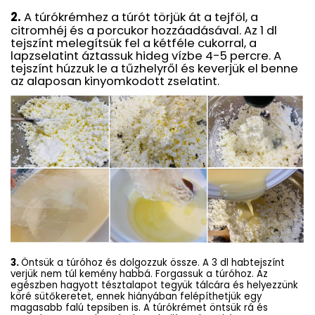
2.
A túrókrémhez a túrót törjük át a tejföl, a
citromhéj és a porcukor hozzáadásával. Az 1 dl
tejszínt melegítsük fel a kétféle cukorral, a
lapzselatint áztassuk hideg vízbe 4-5 percre. A
tejszínt húzzuk le a tűzhelyről és keverjük el benne
az alaposan kinyomkodott zselatint.
3.
Öntsük a túróhoz és dolgozzuk össze. A 3 dl habtejszínt
verjük nem túl kemény habbá.
Forgassuk a túróhoz. Az
egészben hagyott tésztalapot tegyük tálcára és helyezzünk
köré sütőkeretet, ennek hiányában felépíthetjük egy
magasabb falú tepsiben is. A túrókrémet öntsük rá és