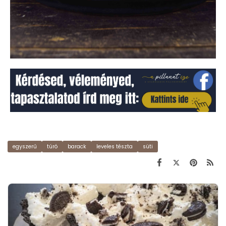
egyszerű
túró
barack
leveles tészta
süti