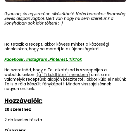
Gyorsan, és egyszerűen elkészíthető túrós barackos finomság
kevés alapanyagból. Mert van hogy mi sem szeretünk a
konyhában sok időt tölteni :-)
Ha tetszik a recept, akkor kövess minket a közösségi
oldalainkon, hogy ne maradj le az újdonságokról!
Facebook
,
Instagram
,
Pinterest
,
TikTok
Ha szeretnéd, hogy a Te alkotásod is szerepeljen a
weboldalunkon
(a "Ti küldtétek" menüben
)
amit a mi
valamelyik receptünk alapján készítettél, akkor küld el nekünk
Te is a róla készült fényképet! Minden visszajelzésnek
nagyon örülünk.
Hozzávalók:
20 szelethez
2 db leveles tészta
Túrókrém: