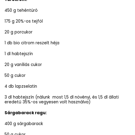
450 g tehéntúró
175 g 20%-os tejföl
20 g porcukor
1 db bio citrom reszelt héja
1 dl habtejszín
20 g vaníliás cukor
50 g cukor
4 db lapzselatin
3 dl habtejszín (nálunk most 1,5 dl növényi, és 1,5 dl állati
eredetű 35%-os vegyesen volt használva)
Sárgabarack ragu:
400 g sárgabarack
50 g cukor