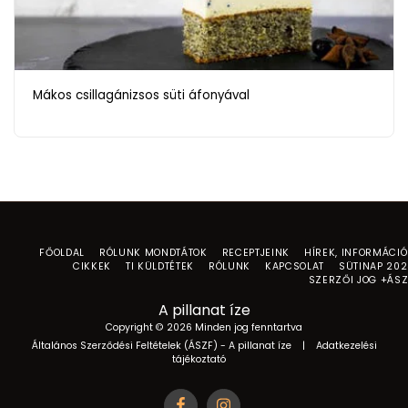
Mákos csillagánizsos süti áfonyával
FŐOLDAL
RÓLUNK MONDTÁTOK
RECEPTJEINK
HÍREK, INFORMÁCI
CIKKEK
TI KÜLDTÉTEK
RÓLUNK
KAPCSOLAT
SÜTINAP 20
SZERZŐI JOG +ÁS
A pillanat íze
Copyright © 2026 Minden jog fenntartva
Általános Szerződési Feltételek (ÁSZF) - A pillanat íze
|
Adatkezelési
tájékoztató