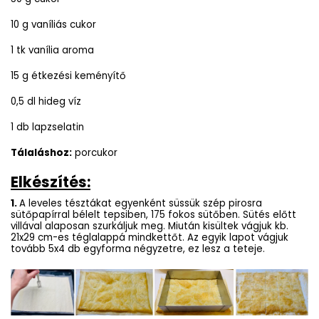
10 g vaníliás cukor
1 tk vanília aroma
15 g étkezési keményítő
0,5 dl hideg víz
1 db lapzselatin
Tálaláshoz:
porcukor
Elkészítés:
1.
A leveles tésztákat egyenként süssük szép pirosra
sütőpapírral bélelt tepsiben, 175 fokos sütőben. Sütés előtt
villával alaposan szurkáljuk meg. Miután kisültek vágjuk kb.
21x29 cm-es téglalappá mindkettőt. Az egyik lapot vágjuk
tovább 5x4 db egyforma négyzetre, ez lesz a teteje.