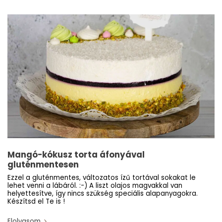
Mangó-kókusz torta áfonyával
gluténmentesen
Ezzel a gluténmentes, változatos ízű tortával sokakat le
lehet venni a lábáról. :-) A liszt olajos magvakkal van
helyettesítve, így nincs szükség speciális alapanyagokra.
Készítsd el Te is !
Elolvasom.