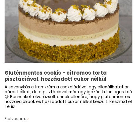
Gluténmentes csokis - citromos torta
pisztáciával, hozzáadott cukor nélkül
A savanykás citromkrém a csokoládéval egy ellenállhatatlan
párost alkot, de a pisztáciával már egy igazán különleges trió
😉 Bennünket elvarázsolt annak ellenére, hogy gluténmentes
hozzávalókból, és hozzáadott cukor nélkül készült. Készítsd el
Te is!
Elolvasom.