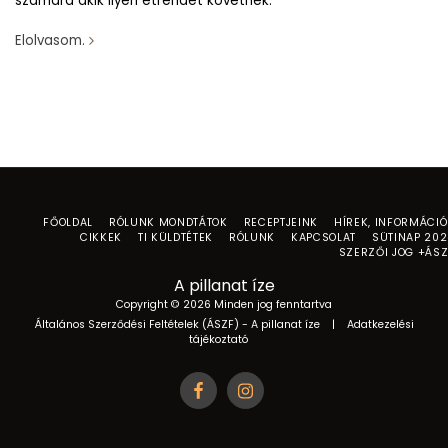
számára akik ilyen étrendet követnek.
Elolvasom.
FŐOLDAL
RÓLUNK MONDTÁTOK
RECEPTJEINK
HÍREK, INFORMÁCI
CIKKEK
TI KÜLDTÉTEK
RÓLUNK
KAPCSOLAT
SÜTINAP 20
SZERZŐI JOG +ÁS
A pillanat íze
Copyright © 2026 Minden jog fenntartva
Általános Szerződési Feltételek (ÁSZF) - A pillanat íze
|
Adatkezelési
tájékoztató