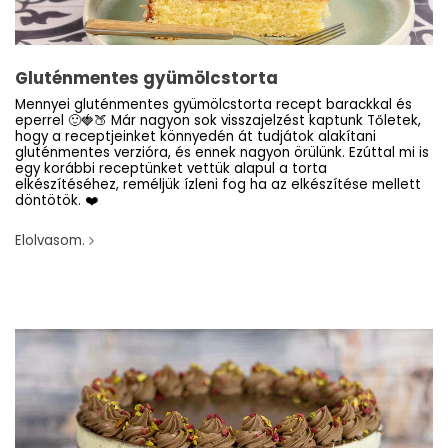
Gluténmentes gyümölcstorta
Mennyei gluténmentes gyümölcstorta recept barackkal és
eperrel 🙂🍓🍑 Már nagyon sok visszajelzést kaptunk Tőletek,
hogy a receptjeinket könnyedén át tudjátok alakítani
gluténmentes verzióra, és ennek nagyon örülünk. Ezúttal mi is
egy korábbi receptünket vettük alapul a torta
elkészítéséhez, reméljük ízleni fog ha az elkészítése mellett
döntötök. ❤️
Elolvasom.