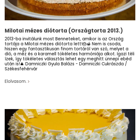
Milotai mézes diótorta (Országtorta 2013.)
2013-ba invitálunk most Benneteket, amikor is az Ország
tortája a Milotai mézes diótorta lett!🎂🍯 Nem is csoda,
hiszen egy fantasztikusan finom tortáról van szó, melyet a
dió, a méz és a karamell tökéletes harmóniája alkot. Igazi tèli
ízek, így tökéletes választás lehet egy meghitt ünnepi ebéd
után is!🎄 Damniczki Gyula Balázs - Damniczki Cukrászda /
Székesfehérvár
Elolvasom.