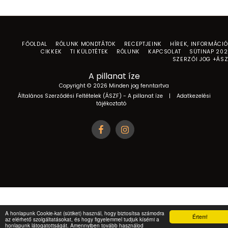
FŐOLDAL
RÓLUNK MONDTÁTOK
RECEPTJEINK
HÍREK, INFORMÁCI
CIKKEK
TI KÜLDTÉTEK
RÓLUNK
KAPCSOLAT
SÜTINAP 20
SZERZŐI JOG +ÁS
A pillanat íze
Copyright © 2026 Minden jog fenntartva
Általános Szerződési Feltételek (ÁSZF) - A pillanat íze
|
Adatkezelési
tájékoztató
A honlapunk Cookie-kat (sütiket) használ, hogy biztosítsa számodra
Értem!
az elérhető szolgáltatásokat, és hogy figyelemmel tudjuk kísérni a
honlapunk látogatottságát. Amennyiben tovább használod