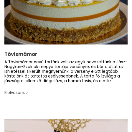
Tövismámor
A Tövismámor nevű tortánk volt az egyik nevezettünk a Jász-
Nagykun-Szolnok megye tortája versenyre, és bár a díjat az
Ishletéssel sikerült megnyernünk, a verseny előtt legtöbb
kóstolónk őt tartotta esélyesebbnek. A torta fő ízvilága a
jászságra jellemző diógrillázs, a homoktövis, és a méz.
Elolvasom.