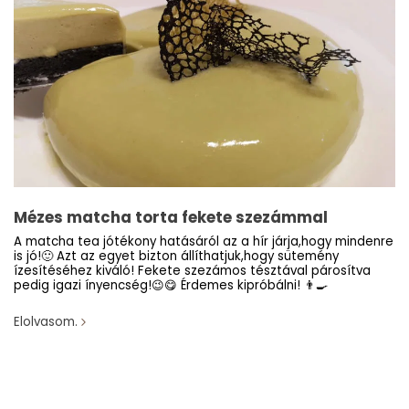
Mézes matcha torta fekete szezámmal
A matcha tea jótékony hatásáról az a hír járja,hogy mindenre
is jó!🙂 Azt az egyet bizton állíthatjuk,hogy sütemény
ízesítéséhez kiváló! Fekete szezámos tésztával párosítva
pedig igazi ínyencség!😉😋 Érdemes kipróbálni! 👨‍🍳
Elolvasom.