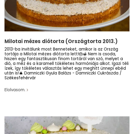
Milotai mézes diótorta (Országtorta 2013.)
2013-ba invitálunk most Benneteket, amikor is az Ország
tortája a Milotai mézes diótorta lett!🎂🍯 Nem is csoda,
hiszen egy fantasztikusan finom tortáról van szó, melyet a
dió, a méz és a karamell tökéletes harmóniája alkot. Igazi tèli
ízek, így tökéletes választás lehet egy meghitt ünnepi ebéd
után is!🎄 Damniczki Gyula Balázs - Damniczki Cukrászda /
Székesfehérvár
Elolvasom.