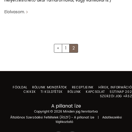
helyettesíthető akár rumaromával, vagy vaníliával is.)
Elolvasom.
«
1
2
FŐOLDAL
RÓLUNK MONDTÁTOK
RECEPTJEINK
HÍREK, INFORMÁCI
CIKKEK
TI KÜLDTÉTEK
RÓLUNK
KAPCSOLAT
SÜTINAP 20
SZERZŐI JOG +ÁS
A pillanat íze
Copyright © 2026 Minden jog fenntartva
Általános Szerződési Feltételek (ÁSZF) - A pillanat íze
|
Adatkezelési
tájékoztató