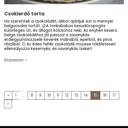
Csokierdő torta
Ha szeretitek a csokoládét, akkor ajánljuk ezt a mennyei
belgacsokis tortát. 😉A tonkababos kesudióropogós
különleges ízt, és állagot kölcsönöz neki. Az enyhén keserű
belga csokoládéhoz jól passzol a savanykás
erdeigyümölcszselé keverék málnából, eperből, és piros
ribizliből. 🙂 Az édes fehér csokoládé mousse tökéletesen
ellensúlyozza kesernyés, és savanykás ízeket!
Elolvasom.
«
1
...
8
9
10
11
12
13
14
15
16
17
»