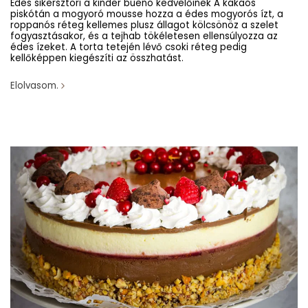
Édes sikersztori a kinder bueno kedvelőinek A kakaós
piskótán a mogyoró mousse hozza a édes mogyorós ízt, a
roppanós réteg kellemes plusz állagot kölcsönöz a szelet
fogyasztásakor, és a tejhab tökéletesen ellensúlyozza az
édes ízeket. A torta tetején lévő csoki réteg pedig
kellőképpen kiegészíti az összhatást.
Elolvasom.