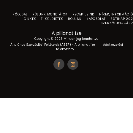
FŐOLDAL
RÓLUNK MONDTÁTOK
RECEPTJEINK
HÍREK, INFORMÁCI
CIKKEK
TI KÜLDTÉTEK
RÓLUNK
KAPCSOLAT
SÜTINAP 20
SZERZŐI JOG +ÁS
A pillanat íze
Copyright © 2026 Minden jog fenntartva
Általános Szerződési Feltételek (ÁSZF) - A pillanat íze
|
Adatkezelési
tájékoztató