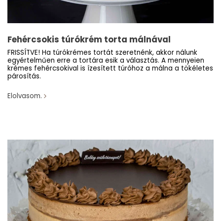
Fehércsokis túrókrém torta málnával
FRISSÍTVE! Ha túrókrémes tortát szeretnénk, akkor nálunk
egyértelműen erre a tortára esik a választás. A mennyeien
krémes fehércsokival is ízesített túróhoz a málna a tökéletes
párosítás.
Elolvasom.