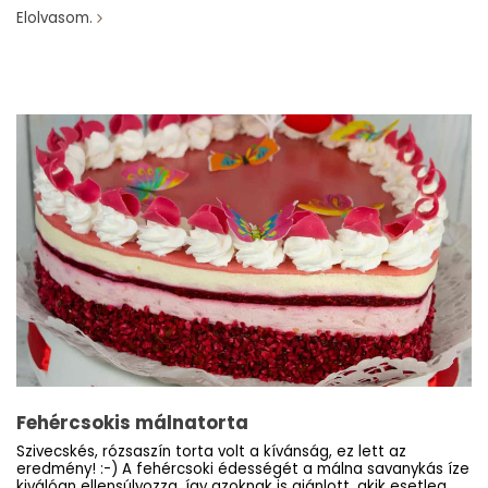
Elolvasom.
Fehércsokis málnatorta
Szivecskés, rózsaszín torta volt a kívánság, ez lett az
eredmény! :-) A fehércsoki édességét a málna savanykás íze
kiválóan ellensúlyozza, így azoknak is ajánlott, akik esetleg