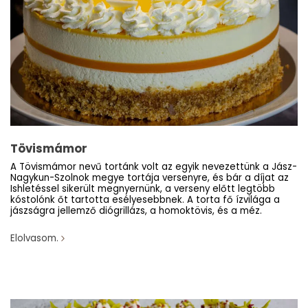
Tövismámor
A Tövismámor nevű tortánk volt az egyik nevezettünk a Jász-
Nagykun-Szolnok megye tortája versenyre, és bár a díjat az
Ishletéssel sikerült megnyernünk, a verseny előtt legtöbb
kóstolónk őt tartotta esélyesebbnek. A torta fő ízvilága a
jászságra jellemző diógrillázs, a homoktövis, és a méz.
Elolvasom.